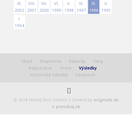
IX.
VIII.
VII.
VI.
V.
IV.
III.
II.
2002
2001
2000
1999
1998
1997
1996
1995
I.
1994
Úvod
Propozície
Rekordy
Ceny
Registrácia
Trate
Výsledky
Historické tabuľky
Facebook
© 2018 Horský kros Gerlach | Created by
originals.sk
&
pretekaj.sk